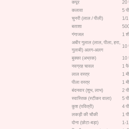
कपूर
20 
कलावा
5 प
चुनरी (लाल / पीली)
1/1
बताशा
500
गंगाजल
1 श
अबीर गुलाल (लाल, पीला, हरा,
10 
गुलाबी) अलग-अलग
बुक्का (अभ्रक)
10 
नवग्रह चावल
1 प
लाल वस्त्र
1 मी
पीला वस्त्र
1 मी
बंदनवार (शुभ, लाभ)
2 प
स्वास्तिक (स्टीकर वाला)
5 प
कुश (पवित्री)
4 प
लकड़ी की चौकी
1 प
दोना (छोटा-बड़ा)
1-1