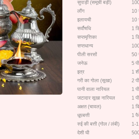
सुपाड़ी (समूची बड़ी)
100
लौंग
10 
इलायची
10 
सर्वौषधि
1 डि
सप्तमृत्तिका
1 डि
सप्तधान्य
100
पीली सरसों
50 
जनेऊ
5 प
इत्र
1 श
गरी का गोला (सूखा)
2 प
पानी वाला नारियल
1 प
जटादार सूखा नारियल
1 प
अक्षत (चावल)
1 क
धूपबत्ती
1 प
रुई की बत्ती (गोल / लंबी)
1-1 
देशी घी
500