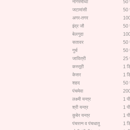
नागरमोथा
50 
जटामांसी
50 
अगर-तगर
100
इंद्र जौ
50 
बेलगुदा
100
सतावर
50 
गुर्च
50 
जावित्री
25 
कस्तूरी
1 डि
केसर
1 डि
शहद
50 
पंचमेवा
200
लक्ष्मी यन्त्र
1 प
श्री यन्त्र
1 प
कुबेर यन्त्र
1 प
पंचरत्न व पंचधातु
1 डि