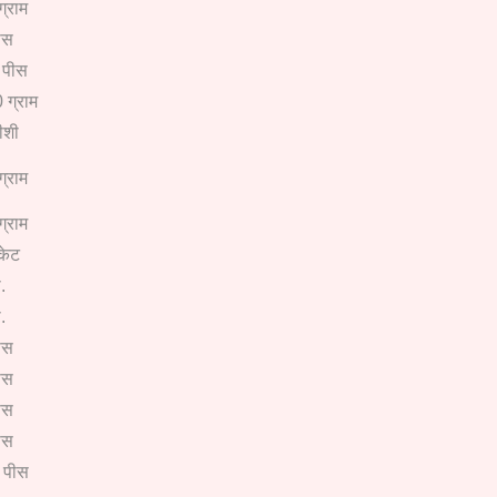
ग्राम
ीस
 पीस
 ग्राम
ीशी
ग्राम
ग्राम
ैकेट
.
.
ीस
ीस
ीस
ीस
 पीस