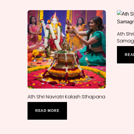
Ath Shr
Samagr
REA
Ath Shri Navratri Kalash Sthapana
READ MORE