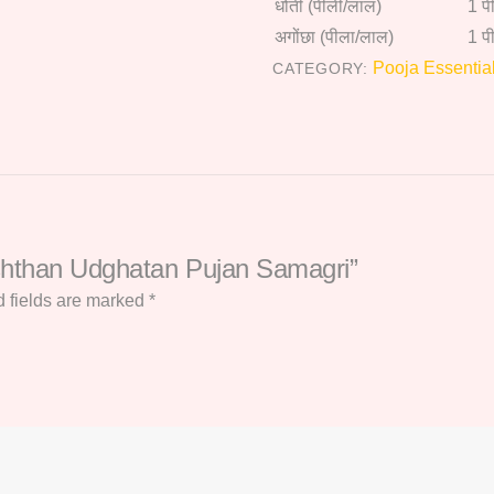
धोती (पीली/लाल)
1 प
अगोंछा (पीला/लाल)
1 प
Pooja Essentia
CATEGORY:
tishthan Udghatan Pujan Samagri”
 fields are marked
*