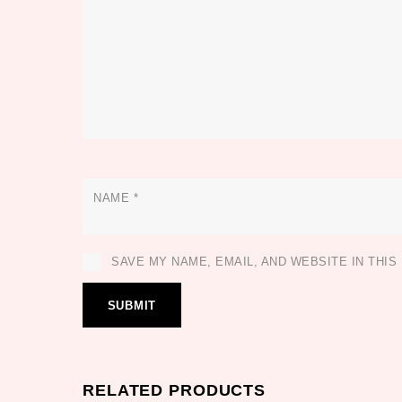
NAME
*
SAVE MY NAME, EMAIL, AND WEBSITE IN THI
RELATED PRODUCTS