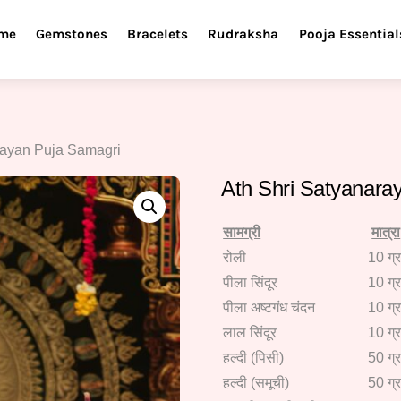
me
Gemstones
Bracelets
Rudraksha
Pooja Essential
rayan Puja Samagri
Ath Shri Satyanara
सामग्री
मात्रा
रोली
10 ग्र
पीला सिंदूर
10 ग्र
पीला अष्टगंध चंदन
10 ग्र
लाल सिंदूर
10 ग्र
हल्दी (पिसी)
50 ग्र
हल्दी (समूची)
50 ग्र