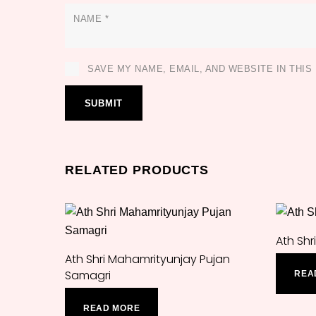
NAME
*
SAVE MY NAME, EMAIL, AND WEBSITE IN THI
RELATED PRODUCTS
Ath Shr
Ath Shri Mahamrityunjay Pujan
Samagri
REA
READ MORE