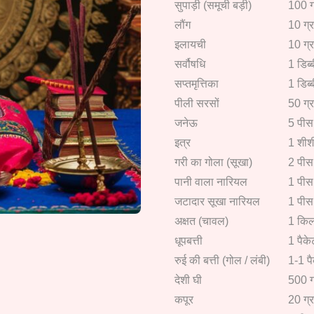
सुपाड़ी (समूची बड़ी)
100 ग
लौंग
10 ग्र
इलायची
10 ग्र
सर्वौषधि
1 डिब्
सप्तमृत्तिका
1 डिब्
पीली सरसों
50 ग्र
जनेऊ
5 पीस
इत्र
1 शीश
गरी का गोला (सूखा)
2 पीस
पानी वाला नारियल
1 पीस
जटादार सूखा नारियल
1 पीस
अक्षत (चावल)
1 किल
धूपबत्ती
1 पैके
रुई की बत्ती (गोल / लंबी)
1-1 प
देशी घी
500 ग
कपूर
20 ग्र