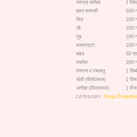
नवग्रह समिधा
1 पैके
हवन सामग्री
500 ग
तिल
100 ग
जौ
100 ग
गुड़
100 ग
कमलगट्टा
100 ग
शहद
50 ग्र
पंचमेवा
200 ग
पंचरत्न व पंचधातु
1 डिब्
धोती (पीली/लाल)
1 पीस
अगोंछा (पीला/लाल)
1 पीस
Pooja Essentia
CATEGORY: