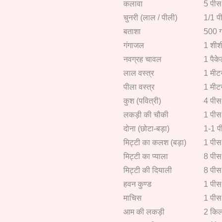
कलावा
5 पीस
चुनरी (लाल / पीली)
1/1 प
बताशा
500 ग
गंगाजल
1 शीश
नवग्रह चावल
1 पैके
लाल वस्त्र
1 मीट
पीला वस्त्र
1 मीट
कुश (पवित्री)
4 पीस
लकड़ी की चौकी
1 पीस
दोना (छोटा-बड़ा)
1-1 प
मिट्टी का कलश (बड़ा)
1 पीस
मिट्टी का प्याला
8 पीस
मिट्टी की दियाली
8 पीस
हवन कुण्ड
1 पीस
माचिस
1 पीस
आम की लकड़ी
2 किल