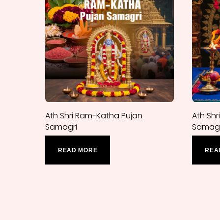
Ath Shri Ram-Katha Pujan
Ath Sh
Samagri
Samagr
READ MORE
REA