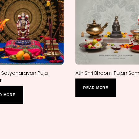
ri Satyanarayan Puja
Ath Shri Bhoomi Pujan Sam
i
READ MORE
D MORE