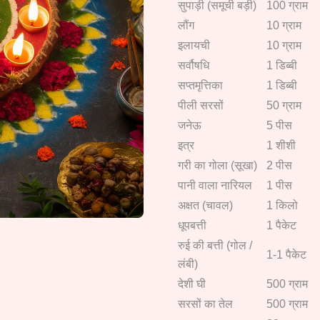
सुपाड़ी (समूची बड़ी)
100 ग्राम
लौंग
10 ग्राम
इलायची
10 ग्राम
सर्वौषधि
1 डिब्बी
सप्तमृत्तिका
1 डिब्बी
पीली सरसों
50 ग्राम
जनेऊ
5 पीस
इत्र
1 शीशी
गरी का गोला (सूखा)
2 पीस
पानी वाला नारियल
1 पीस
अक्षत (चावल)
1 किलो
धूपबत्ती
1 पैकेट
रुई की बत्ती (गोल /
1-1 पैकेट
लंबी)
देशी घी
500 ग्राम
सरसों का तेल
500 ग्राम