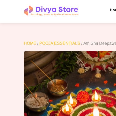
Skip
to
Ho
content
HOME
/
POOJA ESSENTIALS
/ Ath Shri Deepawa