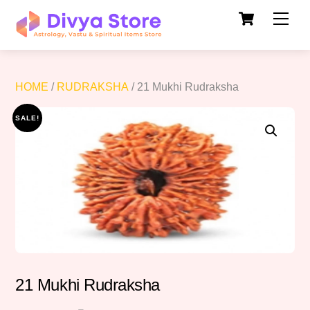
Cart
Skip
Men
to
content
HOME
/
RUDRAKSHA
/ 21 Mukhi Rudraksha
SALE!
21 Mukhi Rudraksha