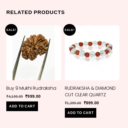
RELATED PRODUCTS
SALE!
SALE!
Buy 9 Mukhi Rudraksha
RUDRAKSHA & DIAMOND
CUT CLEAR QUARTZ
Original
Current
₹
999.00
₹
4,100.00
price
price
Original
Current
₹
899.00
₹
1,399.00
ADD TO CART
was:
is:
price
price
ADD TO CART
₹4,100.00.
₹999.00.
was:
is:
₹1,399.00.
₹899.00.